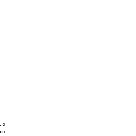
, o
 un