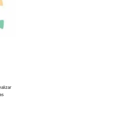
alizar
as