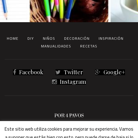
HOME
DIY
NIÑOS
DECORACIÓN
INSPIRACIÓN
MANUALIDADES
RECETAS
Facebook
Twitter
Google+
Instagram
® 2023 Por4Pavos -
Términos legales
Este sitio web utiliza cookies para mejorar su experiencia. Vamos
a suponer que estás bien con esto, pero puede darse de baja si lo