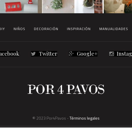
DIY
NIÑOS
DECORACIÓN
INSPIRACIÓN
MANUALIDADES
acebook
Twitter
Google+
Insta
® 2023 Por4Pavos -
Términos legales