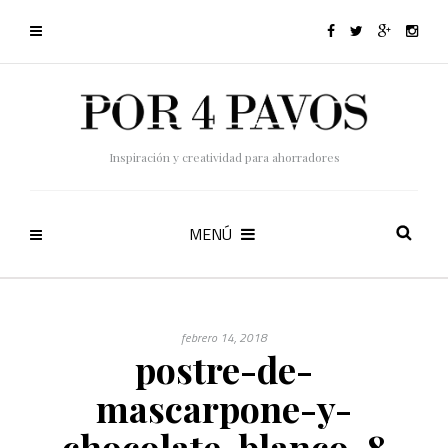
Inspiración y creatividad para ahorradores
MENÚ
febrero 14, 2018
postre-de-
mascarpone-y-
chocolate-blanco-8