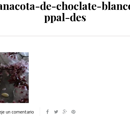
anacota-de-choclate-blanc
ppal-des
eje un comentario