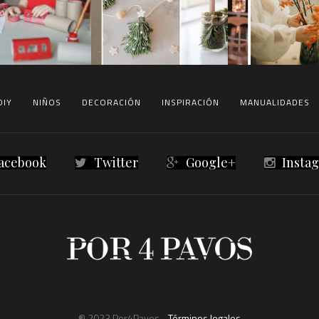
DIY
NIÑOS
DECORACIÓN
INSPIRACIÓN
MANUALIDADES
acebook
Twitter
Google+
Insta
® 2023 Por4Pavos -
Términos legales