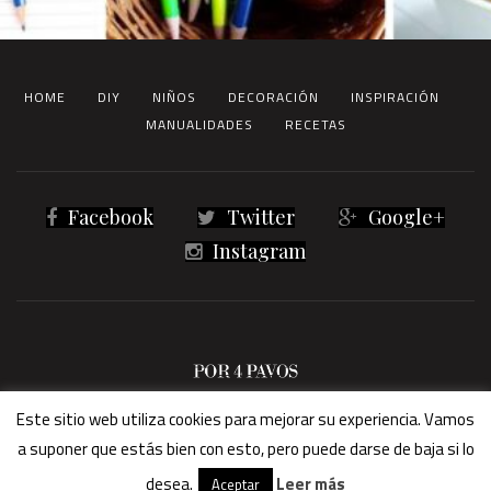
HOME
DIY
NIÑOS
DECORACIÓN
INSPIRACIÓN
MANUALIDADES
RECETAS
Facebook
Twitter
Google+
Instagram
® 2023 Por4Pavos -
Términos legales
Este sitio web utiliza cookies para mejorar su experiencia. Vamos
a suponer que estás bien con esto, pero puede darse de baja si lo
desea.
Leer más
Aceptar