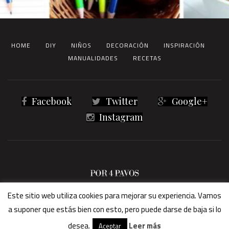
HOME
DIY
NIÑOS
DECORACIÓN
INSPIRACIÓN
MANUALIDADES
RECETAS
Facebook
Twitter
Google+
Instagram
® 2023 Por4Pavos -
Términos legales
Este sitio web utiliza cookies para mejorar su experiencia. Vamos
a suponer que estás bien con esto, pero puede darse de baja si lo
desea.
Leer más
Aceptar