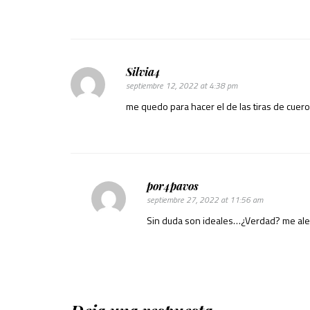
Silvia4
septiembre 12, 2022 at 4:38 pm
me quedo para hacer el de las tiras de cuer
por4pavos
septiembre 27, 2022 at 11:56 am
Sin duda son ideales…¿Verdad? me aleg