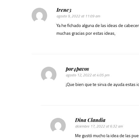
Irene3
agosto 9, 2022 at 11:09 am
Ya he fichado alguna de las ideas de cabece
muchas gracias por estas ideas,
por4pavos
agosto 12, 2022 at 4:05 pm
¡Que bien que te sirva de ayuda estas i
Dina Claudia
diciembre 17, 2022 at 6:32 am
Me gustó mucho la idea de las pue