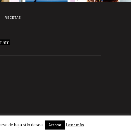
RECETAS
gram
rse de baja si lo desea.
Leer más
Aceptar