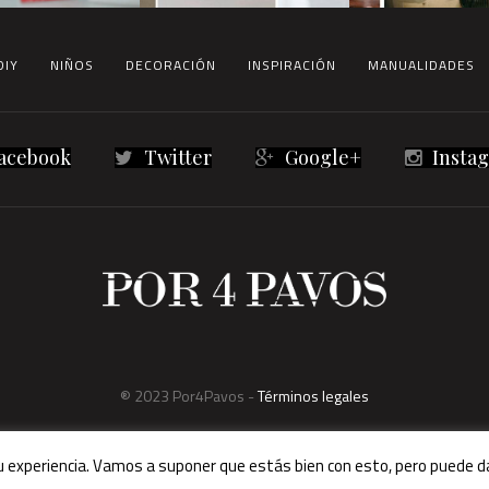
DIY
NIÑOS
DECORACIÓN
INSPIRACIÓN
MANUALIDADES
acebook
Twitter
Google+
Insta
® 2023 Por4Pavos -
Términos legales
su experiencia. Vamos a suponer que estás bien con esto, pero puede da