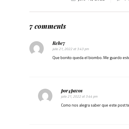
7 comments
Rebe7
julio 21, 2022 at 3:43 pm
Que bonito queda el biombo. Me guardo este
por4pavos
julio 21, 2022 at 3:44 pm
Como nos alegra saber que este post te