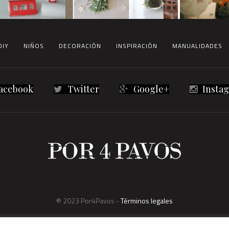
DIY
NIÑOS
DECORACIÓN
INSPIRACIÓN
MANUALIDADES
acebook
Twitter
Google+
Insta
® 2023 Por4Pavos -
Términos legales