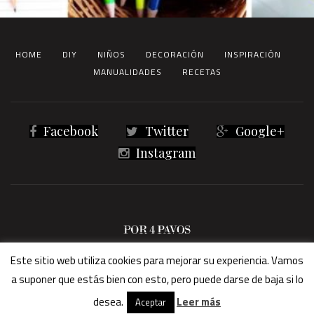
HOME
DIY
NIÑOS
DECORACIÓN
INSPIRACIÓN
MANUALIDADES
RECETAS
Facebook
Twitter
Google+
Instagram
® 2023 Por4Pavos -
Términos legales
Este sitio web utiliza cookies para mejorar su experiencia. Vamos
a suponer que estás bien con esto, pero puede darse de baja si lo
desea.
Leer más
Aceptar