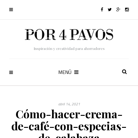
Inspiración y creatividad para ahorradores
MENÚ
abril 14, 2021
Cómo-hacer-crema-
de-café-con-especias-
de-calabaza