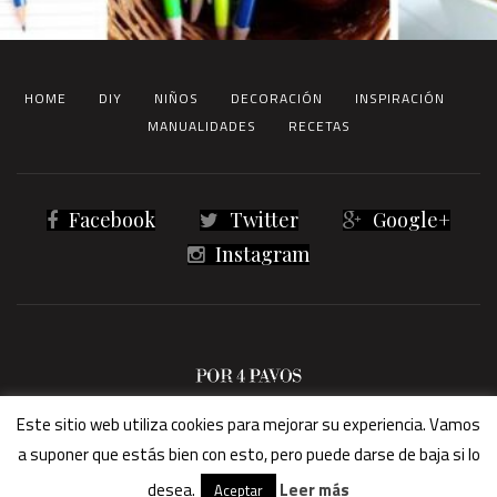
HOME
DIY
NIÑOS
DECORACIÓN
INSPIRACIÓN
MANUALIDADES
RECETAS
Facebook
Twitter
Google+
Instagram
® 2023 Por4Pavos -
Términos legales
Este sitio web utiliza cookies para mejorar su experiencia. Vamos
a suponer que estás bien con esto, pero puede darse de baja si lo
desea.
Leer más
Aceptar