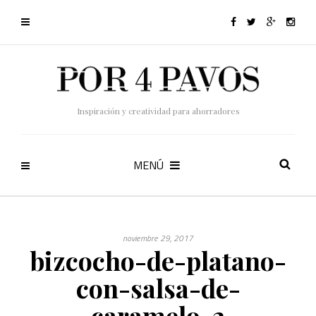
Inspiración y creatividad para ahorradores
MENÚ
noviembre 29, 2017
bizcocho-de-platano-
con-salsa-de-
caramelo-2